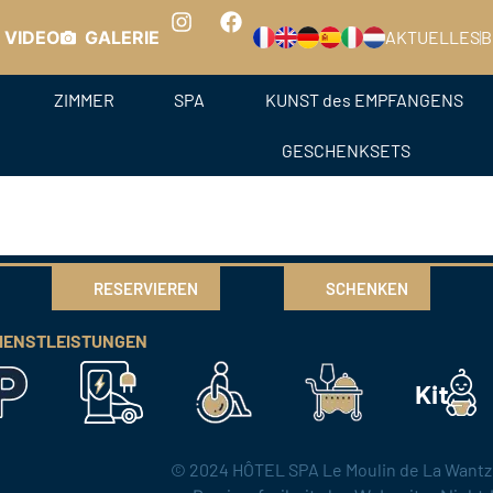
 VIDEO
GALERIE
AKTUELLES
B
ZIMMER
SPA
KUNST des EMPFANGENS
GESCHENKSETS
RESERVIEREN
SCHENKEN
IENSTLEISTUNGEN
© 2024 HÔTEL SPA Le Moulin de La Wantze