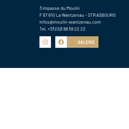
3 impasse du Moulin
F 67 610 La Wantzenau – STRASBOURG
infos@moulin-wantzenau.com
Tel. +33 (0)3 88 59 22 22
GALERIE