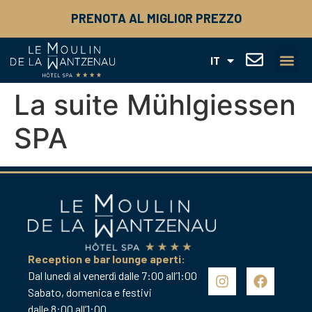
FR
PRENOTA AL MIGLIOR PREZZO
EN
DE
ES
IT
NL
STORIA DI F
ARTE DI 
OFFERTA PRO
COFANETTI R
La suite Mühlgiessen
SPA
Reception e bar lounge aperti:
Dal lunedì al venerdì dalle 7:00 all’1:00
Sabato, domenica e festivi
dalle 8:00 all’1:00