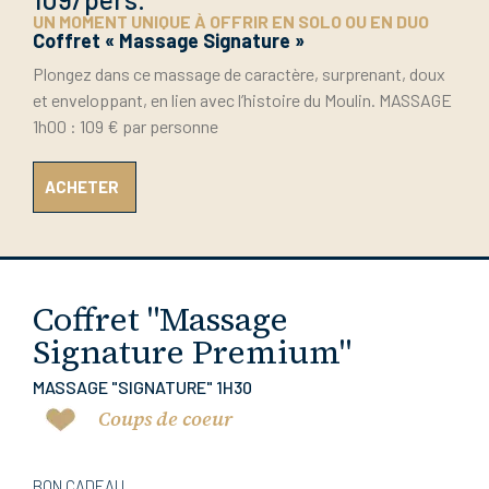
UN MOMENT UNIQUE À OFFRIR EN SOLO OU EN DUO
Coffret « Massage Signature »
Plongez dans ce massage de caractère, surprenant, doux
et enveloppant, en lien avec l’histoire du Moulin. MASSAGE
1h00 : 109 € par personne
ACHETER
Coffret "Massage
Signature Premium"
MASSAGE "SIGNATURE" 1H30
Coups de coeur
BON CADEAU