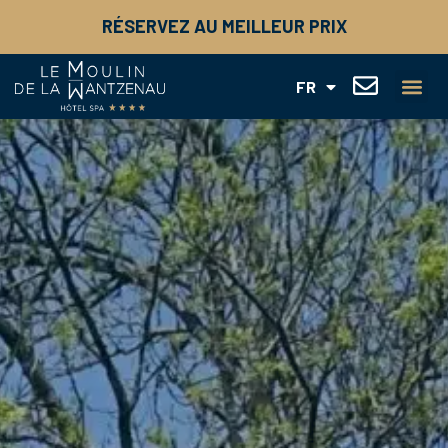
EN
RÉSERVEZ AU MEILLEUR PRIX
DE
ES
IT
FR
NL
HISTOIRE 
ART de R
BONS CA