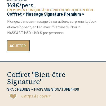
149€/pers.
UN MOMENT UNIQUE À OFFRIR EN SOLO OU EN DUO
Coffret « Massage Signature Premium »
Plongez dans ce massage de caractère, surprenant, doux
et enveloppant, en lien avec l’histoire du Moulin.
MASSAGE 1h30 : 149 € par personne
ACHETER
Coffret "Bien-être
Signature"
SPA 3 HEURES + MASSAGE SIGNATURE 1H00
Coups de coeur