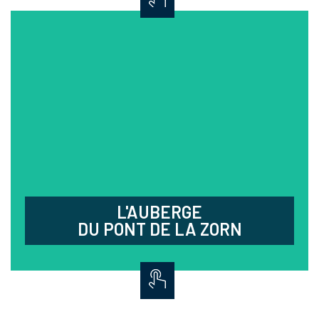
L'AUBERGE
DU PONT DE LA ZORN
Dans une charmante maison à colombage de type
"Winstub", découvrez d'excellents produits du
terroir aux saveurs raffinées.
03.88.51.36.87
2 rue de la République - Weyersheim
Fermé lundi et mardi,
les midis en semaine
© photo : Stephan Deneuvelaere
L'AUBERGE
DU PONT DE LA ZORN