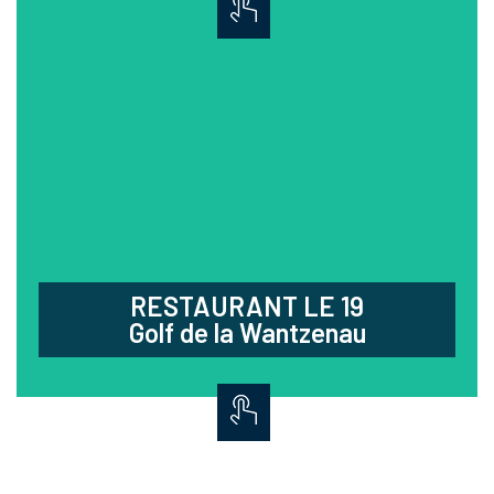
RESTAURANT LE 19
Golf de la Wantzenau
Profitez d’une cuisine gourmande et généreuse
élaborée à partir de produits frais.
03.88.96.03.81
Au Golf :
CD 302 - La Wantzenau
Ouvert tous les jours de 9h à 15h30
RESTAURANT LE 19
Golf de la Wantzenau