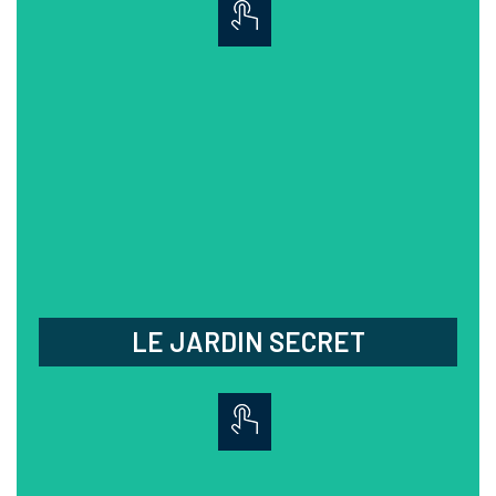
LE JARDIN SECRET
Profitez d'un cadre intimiste
pour déguster les plats gastronomiques de Gilles,
jeune chef étoilé Michelin, spécialisé
dans la préparation du foie gras.
03.88.96.63.44
32 rue de la Gare,
La Wantzenau
Fermé lundi, mardi, samedi midi
et dimanche soir
LE JARDIN SECRET