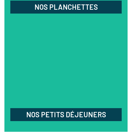
NOS PLANCHETTES
NOS PETITS DÉJEUNERS
Notre grande table buffet fera le bonheur des
épicuriens à la recherche de diversité & de saveurs
variées ! Vrai café, sélection de tisanes ou de thés,
viennoiseries, gâteaux typiquement alsaciens
comme le kouglof et le Streussel, jus de fruits
artisanaux, pain du boulanger de notre village,...
NOS PETITS DÉJEUNERS