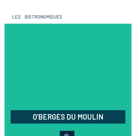
LES BISTRONOMIQUES
O'BERGES DU MOULIN
Profitez de saveurs authentiques dans un cadre
bucolique et épuré, situé sur la rive du Mühlgiessen,
un bras de l’Ill qui alimentait autrefois le Moulin de
La Wantzenau.
03.88.76.97.89
Impasse du moulin - La Wantzenau
Fermé mercredi soir,
samedi et dimanche
O'BERGES DU MOULIN