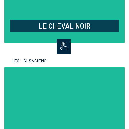
1 rue Lieut. Maussire,
Kilstett
Fermé lundi, mardi et dimanche soir
LE CHEVAL NOIR
LES ALSACIENS
LA COUR DES CHASSEURS
Profitez d'une escapade gourmande pour
découvrir les saveurs du terroir alsacien cuisinées
à partir de produits locaux et de saison.
03.88.96.24.83