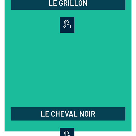
LE GRILLON
LE CHEVAL NOIR
Profitez d'un moment gourmand et venez
découvrir l'éclat d'une belle table, la fine saveur
d'un plat, le moelleux d'un dessert.
03.88.33.38.73
38 rue de la République,
67000 Hœnheim
Fermé lundi soir et mercredi soir
LE CHEVAL NOIR