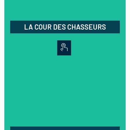
47 Fbg Cap. d'Alençon,
La Wantzenau
Fermé samedi midi et lundi
LA COUR DES CHASSEURS
LE GRILLON
Découvrez les plats du terroir traditionnels et
revisités, proposés par Corinne dans une
ambiance conviviale, que ce soit en salle, en
terrasse ou dans des chalets privatifs.
03.88.96.27.84
18 rte. de Strasbourg - La Wantzenau
Fermé mercredi soir,
samedi midi et dimanche