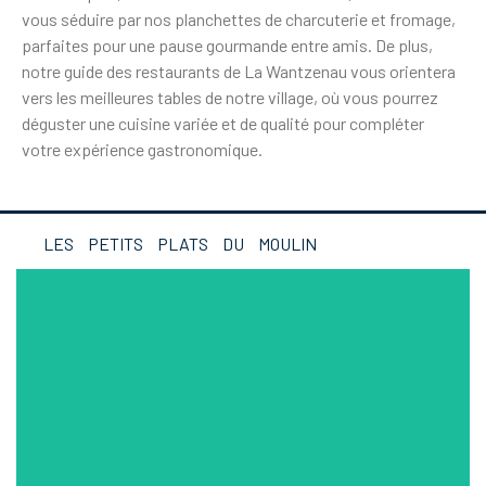
vous séduire par nos planchettes de charcuterie et fromage,
parfaites pour une pause gourmande entre amis. De plus,
notre guide des restaurants de La Wantzenau vous orientera
vers les meilleures tables de notre village, où vous pourrez
déguster une cuisine variée et de qualité pour compléter
votre expérience gastronomique.
LES PETITS PLATS DU MOULIN
NOS BOCAUX
Dans notre salon cozy et intimiste, savourez un
repas spécialement concocté pour les clients de
notre établissement. Préparés avec amour et faits
maison par le restaurant "Les Bocaux de l'Agneau"