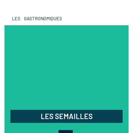
LES GASTRONOMIQUES
LES SEMAILLES
Offrez-vous une parenthèse sereine et gourmande
en découvrant la cuisine fine et raffinée du chef
Jean Michel Loessel dans un cadre contemporain
et intimiste.
03.88.96.38.38
10 rue du petit Magmod,
La Wantzenau
Fermé mardi, mercredi
et dimanche soir
LES SEMAILLES