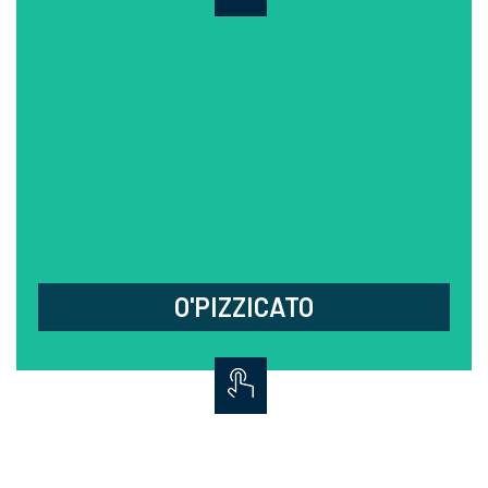
O'PIZZICATO
Profitez d'un moment gourmand pour découvrir la
grande variété de pâtes et pizzas qui feront le
bonheur des petits et des grands.
03.88.68.71.91
3 route de Strasbourg, La Wantzenau
Fermé lundi et mardi midi
O'PIZZICATO