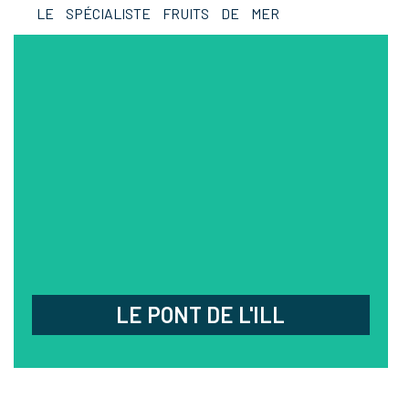
LE SPÉCIALISTE FRUITS DE MER
LE PONT DE L'ILL
Savourez des produits frais et de qualité dans ce
restaurant spécialisé dans les plats de poissons
et de fruits de mer.
03.88.96.29.44
2 rue général Leclerc, La Wantzenau
Fermé samedi midi
LE PONT DE L'ILL